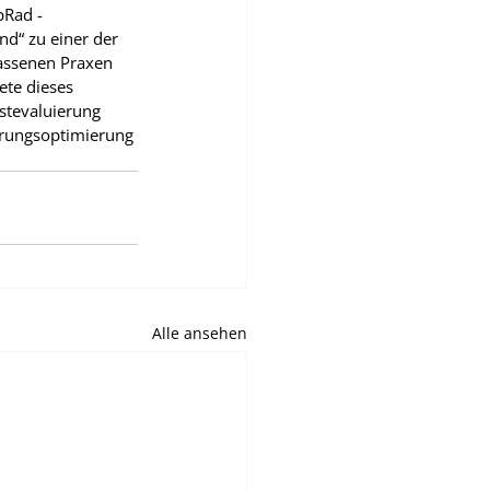
Rad - 
d“ zu einer der 
lassenen Praxen 
te dieses 
stevaluierung 
erungsoptimierung 
Alle ansehen