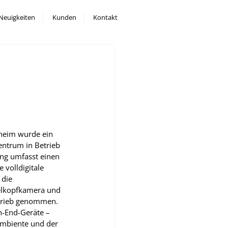
Neuigkeiten
Kunden
Kontakt
heim wurde ein 
ntrum in Betrieb 
ng umfasst einen 
 volldigitale 
die 
elkopfkamera und 
trieb genommen. 
h-End-Geräte – 
Ambiente und der 