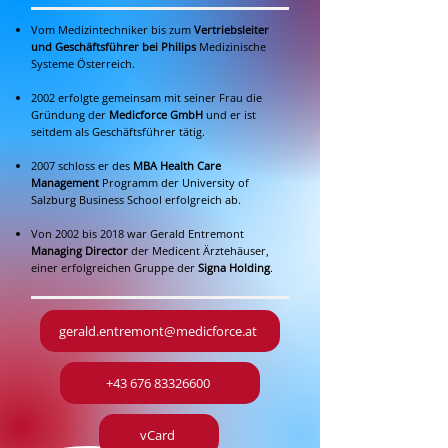
Vom Medizintechniker bis zum
Vertriebsleiter
und Geschäftsführer bei Philips
Medizinische
Systeme Österreich.
2002 erfolgte gemeinsam mit seiner Frau die
Gründung der
Medicforce GmbH
und er ist
seitdem als Geschäftsführer tätig.
2007 schloss er des
MBA Health Care
Management
Programm der University of
Salzburg Business School erfolgreich ab.
Von 2002 bis 2018 war Gerald Entremont
Managing Director
der Medicent Ärztehäuser,
einer erfolgreichen Gruppe der
Signa Holding
.
gerald.entremont@medicforce.at
+43 676 83326600
vCard