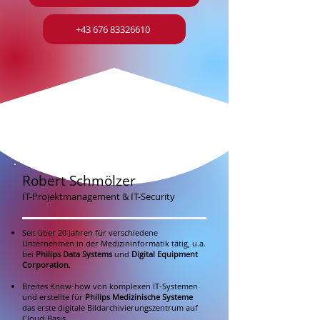
+43 676 83326610
Robert Schmölzer
IT-Projektmanagement & IT-Security
Seit über 20 Jahren für verschiedene
Unternehmen in der Medizininformatik tätig, u.a.
bei
Philips Data Systems
und
Digital Equipment
Corporation
.
Breites Know-how von komplexen IT-Systemen
und erstellte für
Philips Medizinische Systeme
das erste digitale Bildarchivierungszentrum auf
Cloud-Basis.