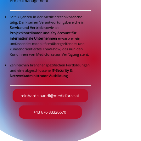
Projektmanagement
Seit 30 Jahren in der Medizintechnikbranche
tätig. Dank seiner Verantwortungsbereiche in
Service und Vertrieb
sowie als
Projektkoordinator und Key Account für
internationale Unternehmen
erwarb er ein
umfassendes modalitätenübergreifendes und
kundenorientiertes Know-how, das nun den
KundInnen von Medicforce zur Verfügung steht.
Zahlreichen branchenspezifischen Fortbildungen
und eine abgeschlossene
IT-Security &
Netzwerkadministrator-Ausbildung
.
reinhard.spandl@medicforce.at
+43 676 83326670