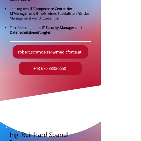
Leitung des
IT Competence Center der
M’Management GmbH
, eines Spezialisten für das
Management von Ärztezentren.
Zertifizierungen als
IT Security Manager
und
Datenschutzbeauftragter
.
robert.schmoelzer@medicforce.at
+43 676 83326650
Ing. Reinhard Spandl