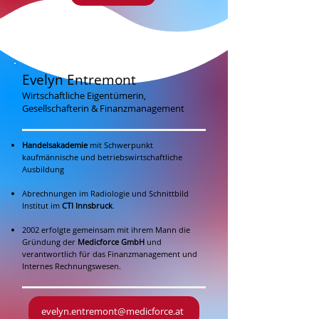
Evelyn Entremont
Wirtschaftliche Eigentümerin,
Gesellschafterin & Finanzmanagement
Handelsakademie
mit Schwerpunkt
kaufmännische und betriebswirtschaftliche
Ausbildung
Abrechnungen im Radiol
ogie und Schnittbild
Institut im
CTI Innsbruck
.
2002 erfolgte gemeinsam m
it ihrem Mann die
Gründung der
Medicforce GmbH
und
verantwortlich für das
Finanzmanagement und
Internes Rechnungswesen.
evelyn.entremont@medicforce.at