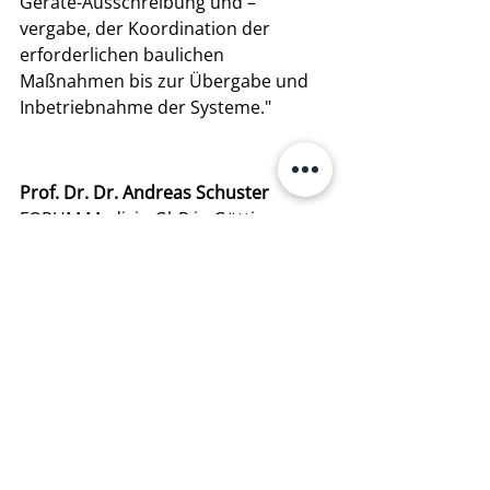
Geräte-Ausschreibung und – 
vergabe, der Koordination der 
erforderlichen baulichen 
Maßnahmen bis zur Übergabe und 
Inbetriebnahme der Systeme."
Prof. Dr. Dr. Andreas Schuster
FORUM Medizin GbR in Göttingen
Wir stehen als neutraler Partner an 
der Seite unserer Kund*innen. Auf 
unserer Webseite bieten wir neben 
dem Überblick unserer 
Dienstleistungen, auch sachliche 