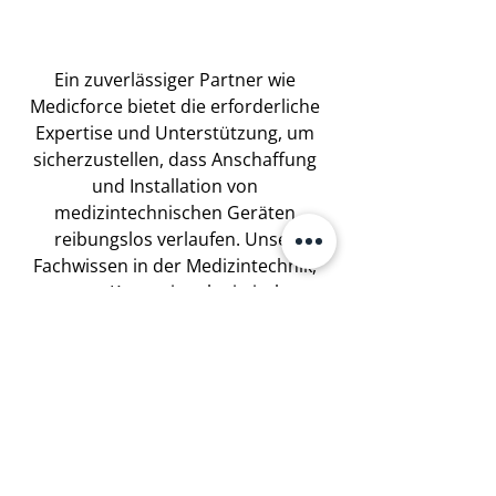
Ein zuverlässiger Partner wie 
Medicforce bietet die erforderliche 
Expertise und Unterstützung, um 
sicherzustellen, dass Anschaffung 
und Installation von 
medizintechnischen Geräten 
reibungslos verlaufen. Unser 
Fachwissen in der Medizintechnik, 
unsere Kenntnisse logistischer 
Anforderungen und unsere 
Fähigkeit, effektive Lösungen für 
auftretende Herausforderungen zu 
entwickeln, machen uns zu einem 
unverzichtbaren Partner für jede Art 
von medizinischer Ausstattung. 
Kontaktieren Sie uns gerne für ein 