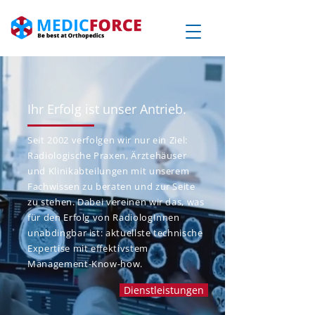
Ihr Erfolg ist unser Antrieb.
Seit 2002 verfolgen wir nur ein Ziel:
Radiologische Praxen, Ärztehäuser
und Klinikabteilungen mit unserem
Fachwissen zu beraten und zur Seite
zu stehen. Dabei vereinen wir das, was
für den Erfolg von RadiologInnen
unabdingbar ist: aktuellste technische
Expertise mit effektivstem
Management-Know-how.
Dienstleistungen